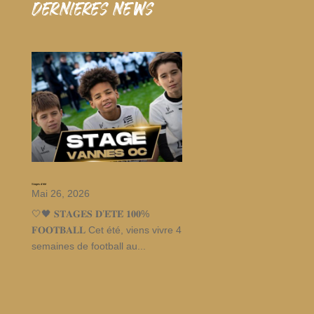
dernieres news
Stages d’été
Mai 26, 2026
🤍🖤 𝐒𝐓𝐀𝐆𝐄𝐒 𝐃’𝐄́𝐓𝐄́ 𝟏𝟎𝟎%
𝐅𝐎𝐎𝐓𝐁𝐀𝐋𝐋 Cet été, viens vivre 4
semaines de football au...