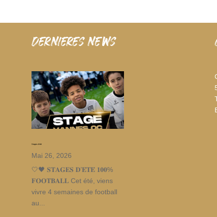
dernieres news
Stages d’été
Mai 26, 2026
🤍🖤 𝐒𝐓𝐀𝐆𝐄𝐒 𝐃’𝐄́𝐓𝐄́ 𝟏𝟎𝟎%
𝐅𝐎𝐎𝐓𝐁𝐀𝐋𝐋 Cet été, viens
vivre 4 semaines de football
au...