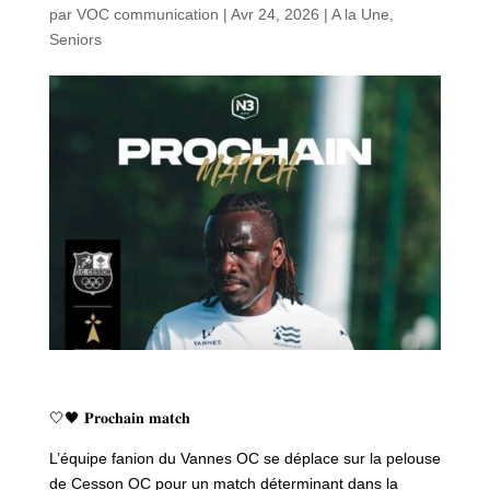
par
VOC communication
|
Avr 24, 2026
|
A la Une
,
Seniors
🤍🖤 𝐏𝐫𝐨𝐜𝐡𝐚𝐢𝐧 𝐦𝐚𝐭𝐜𝐡
L’équipe fanion du Vannes OC se déplace sur la pelouse
de Cesson OC pour un match déterminant dans la