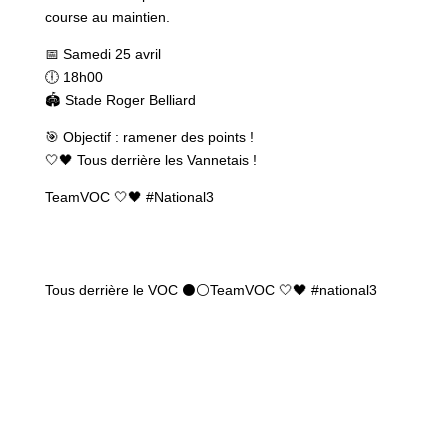
course au maintien.
📅 Samedi 25 avril
🕕 18h00
🏟️ Stade Roger Belliard
🎯 Objectif : ramener des points !
🤍🖤 Tous derrière les Vannetais !
TeamVOC 🤍🖤 #National3
Tous derrière le VOC ⚫⚪TeamVOC 🤍🖤 #national3