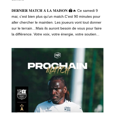
𝐃𝐄𝐑𝐍𝐈𝐄𝐑 𝐌𝐀𝐓𝐂𝐇 𝐀̀ 𝐋𝐀 𝐌𝐀𝐈𝐒𝐎𝐍 🏟️🔥 Ce samedi 9
mai, c’est bien plus qu’un match.C’est 90 minutes pour
aller chercher le maintien. Les joueurs vont tout donner
sur le terrain…Mais ils auront besoin de vous pour faire
la différence. Votre voix, votre énergie, votre soutien...