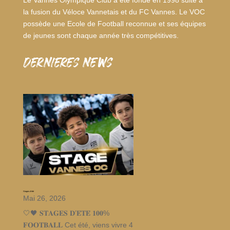
Le Vannes Olympique Club a été fondé en 1998 suite à
la fusion du Véloce Vannetais et du FC Vannes. Le VOC
possède une Ecole de Football reconnue et ses équipes
de jeunes sont chaque année très compétitives.
dernieres news
Stages d’été
Mai 26, 2026
🤍🖤 𝐒𝐓𝐀𝐆𝐄𝐒 𝐃’𝐄́𝐓𝐄́ 𝟏𝟎𝟎%
𝐅𝐎𝐎𝐓𝐁𝐀𝐋𝐋 Cet été, viens vivre 4