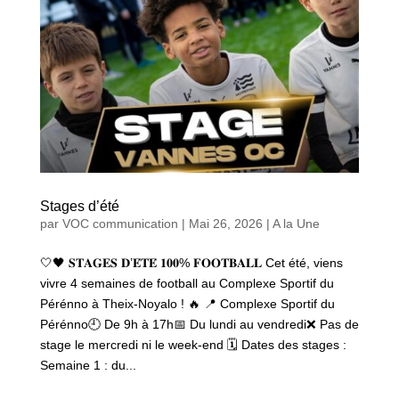
Stages d’été
par
VOC communication
|
Mai 26, 2026
|
A la Une
🤍🖤 𝐒𝐓𝐀𝐆𝐄𝐒 𝐃’𝐄́𝐓𝐄́ 𝟏𝟎𝟎% 𝐅𝐎𝐎𝐓𝐁𝐀𝐋𝐋 Cet été, viens
vivre 4 semaines de football au Complexe Sportif du
Pérénno à Theix-Noyalo ! 🔥 📍 Complexe Sportif du
Pérénno🕘 De 9h à 17h📅 Du lundi au vendredi❌ Pas de
stage le mercredi ni le week-end 🗓️ Dates des stages :
Semaine 1 : du...