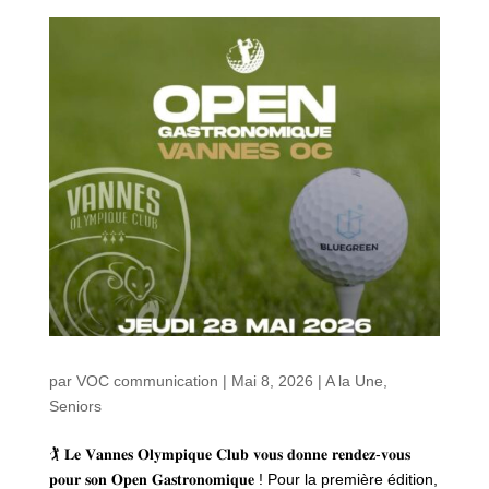
par
VOC communication
|
Mai 8, 2026
|
A la Une
,
Seniors
🏌️ 𝐋𝐞 𝐕𝐚𝐧𝐧𝐞𝐬 𝐎𝐥𝐲𝐦𝐩𝐢𝐪𝐮𝐞 𝐂𝐥𝐮𝐛 𝐯𝐨𝐮𝐬 𝐝𝐨𝐧𝐧𝐞 𝐫𝐞𝐧𝐝𝐞𝐳-𝐯𝐨𝐮𝐬
𝐩𝐨𝐮𝐫 𝐬𝐨𝐧 𝐎𝐩𝐞𝐧 𝐆𝐚𝐬𝐭𝐫𝐨𝐧𝐨𝐦𝐢𝐪𝐮𝐞 ! Pour la première édition,