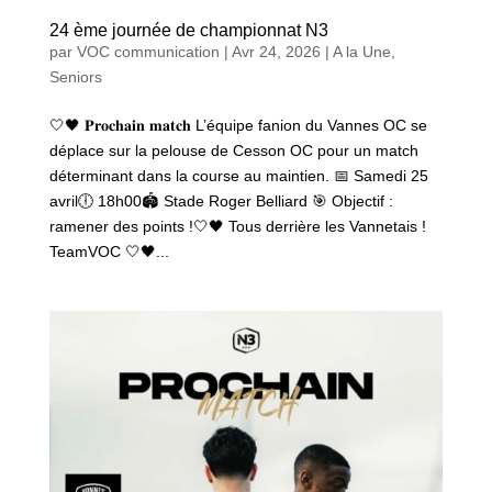
24 ème journée de championnat N3
par
VOC communication
|
Avr 24, 2026
|
A la Une
,
Seniors
🤍🖤 𝐏𝐫𝐨𝐜𝐡𝐚𝐢𝐧 𝐦𝐚𝐭𝐜𝐡 L’équipe fanion du Vannes OC se
déplace sur la pelouse de Cesson OC pour un match
déterminant dans la course au maintien. 📅 Samedi 25
avril🕕 18h00🏟️ Stade Roger Belliard 🎯 Objectif :
ramener des points !🤍🖤 Tous derrière les Vannetais !
TeamVOC 🤍🖤...