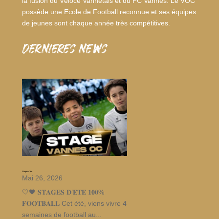
la fusion du Véloce Vannetais et du FC Vannes. Le VOC
possède une Ecole de Football reconnue et ses équipes
de jeunes sont chaque année très compétitives.
dernieres news
Stages d’été
Mai 26, 2026
🤍🖤 𝐒𝐓𝐀𝐆𝐄𝐒 𝐃’𝐄́𝐓𝐄́ 𝟏𝟎𝟎%
𝐅𝐎𝐎𝐓𝐁𝐀𝐋𝐋 Cet été, viens vivre 4
semaines de football au...