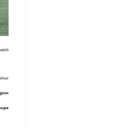
match
nimur
gion
Coupe