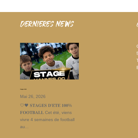
dernieres news
Stages d’été
Mai 26, 2026
🤍🖤 𝐒𝐓𝐀𝐆𝐄𝐒 𝐃’𝐄́𝐓𝐄́ 𝟏𝟎𝟎%
𝐅𝐎𝐎𝐓𝐁𝐀𝐋𝐋 Cet été, viens
vivre 4 semaines de football
au...