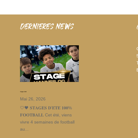
dernieres news
Stages d’été
Mai 26, 2026
🤍🖤 𝐒𝐓𝐀𝐆𝐄𝐒 𝐃’𝐄́𝐓𝐄́ 𝟏𝟎𝟎%
𝐅𝐎𝐎𝐓𝐁𝐀𝐋𝐋 Cet été, viens
vivre 4 semaines de football
au...