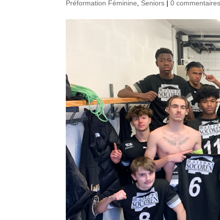
Préformation Féminine
,
Seniors
|
0 commentaire