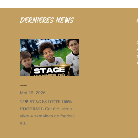
dernieres news
Stages d’été
Mai 26, 2026
🤍🖤 𝐒𝐓𝐀𝐆𝐄𝐒 𝐃’𝐄́𝐓𝐄́ 𝟏𝟎𝟎%
𝐅𝐎𝐎𝐓𝐁𝐀𝐋𝐋 Cet été, viens
vivre 4 semaines de football
au...