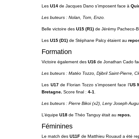
Les
U14
de Jacques Dano s’imposent face à
Qui
Les buteurs : Nolan, Tom, Enzo.
Belle victoire des
U15
(R1)
de Jérémy Pacheco-B
Les
U15 (D1)
de Stéphane Palcy étaient au
repo
Formation
Victoire également des
U16
de Jonathan Cado f
Les buteurs : Matéo Tozzo, Djibril Saint-Pierre, C
Les
U17
de Florian Tozzo s’imposent face l’
US 
Bretagne
.
Score final :
4-1
.
Les buteurs : Pierre Bikoi (x2), Leny Joseph Aug
L’équipe
U18
de Théo Tanguy était au
repos.
Féminines
Le match des
U11F
de Matthieu Rouaud a été repo