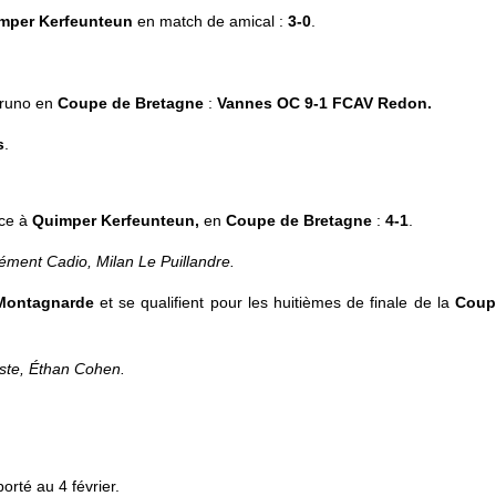
mper
Kerfeunteun
en match de amical :
3-0
.
runo en
Coupe de Bretagne
:
Vannes OC 9-1
FCAV Redon.
s
.
ace à
Quimper Kerfeunteun,
en
Coupe de Bretagne
:
4-1
.
lément Cadio, Milan Le Puillandre.
Montagnarde
et se qualifient pour les huitièmes de finale de la
Coup
uste, Éthan Cohen.
rté au 4 février.