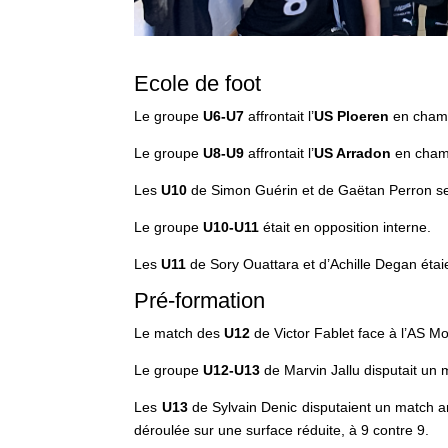
Ecole de foot
Le groupe
U6-U7
affrontait l’
US
Ploeren
en cham
Le groupe
U8-U9
affrontait l’
US Arradon
en cham
Les
U10
de Simon Guérin et de Gaëtan Perron se
Le groupe
U10-U11
était en opposition interne.
Les
U11
de Sory Ouattara et d’Achille Degan étai
Pré-formation
Le match des
U12
de Victor Fablet face à l’AS M
Le groupe
U12-U13
de Marvin Jallu disputait un 
Les
U13
de Sylvain Denic disputaient un match 
déroulée sur une surface réduite, à 9 contre 9.