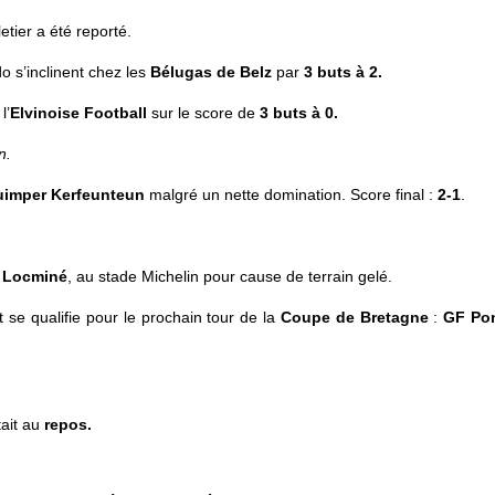
tier a été reporté.
 s’inclinent chez les
Bélugas de Belz
par
3 buts à 2.
l’
Elvinoise Football
sur le score de
3 buts à 0.
n.
uimper
Kerfeunteun
malgré un nette domination. Score final :
2-1
.
 Locminé
, au stade Michelin pour cause de terrain gelé.
t se qualifie pour le prochain tour de la
Coupe de Bretagne
:
GF Pon
tait au
repos.