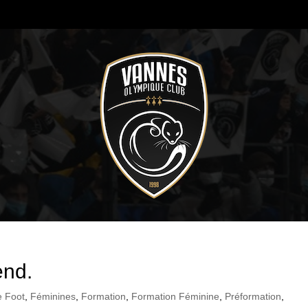
end.
e Foot
,
Féminines
,
Formation
,
Formation Féminine
,
Préformation
,