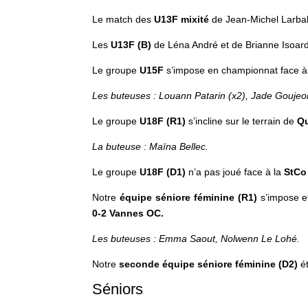
Le match des
U13F
mixité
de Jean-Michel Larbale
Les
U13F
(B)
de Léna André et de Brianne Isoardo
Le groupe
U15F
s’impose en championnat face à 
Les buteuses : Louann Patarin (x2), Jade Goujeo
Le groupe
U18F (R1)
s’incline sur le terrain de
Q
La buteuse : Maïna Bellec.
Le groupe
U18F (D1)
n’a pas joué face à la
StCo
Notre
équipe séniore féminine (R1)
s’impose e
0-2 Vannes OC.
Les buteuses : Emma Saout, Nolwenn Le Lohé.
Notre
seconde équipe séniore féminine (D2)
é
Séniors