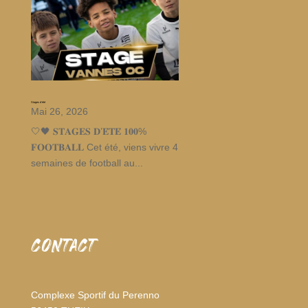
Stages d’été
Mai 26, 2026
🤍🖤 𝐒𝐓𝐀𝐆𝐄𝐒 𝐃’𝐄́𝐓𝐄́ 𝟏𝟎𝟎%
𝐅𝐎𝐎𝐓𝐁𝐀𝐋𝐋 Cet été, viens vivre 4
semaines de football au...
CONTACT
Complexe Sportif du Perenno