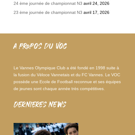
24 ème journée de championnat N3
avril 24, 2026
23 ème journée de championnat N3
avril 17, 2026
A PROPOS DU VOC
Le Vannes Olympique Club a été fondé en 1998 suite à
la fusion du Véloce Vannetais et du FC Vannes. Le VOC
possède une Ecole de Football reconnue et ses équipes
de jeunes sont chaque année très compétitives.
dernieres news