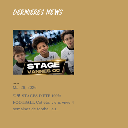
dernieres news
Stages d’été
Mai 26, 2026
🤍🖤 𝐒𝐓𝐀𝐆𝐄𝐒 𝐃’𝐄́𝐓𝐄́ 𝟏𝟎𝟎%
𝐅𝐎𝐎𝐓𝐁𝐀𝐋𝐋 Cet été, viens vivre 4
semaines de football au...