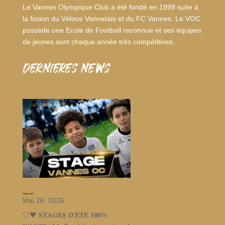
Le Vannes Olympique Club a été fondé en 1998 suite à
la fusion du Véloce Vannetais et du FC Vannes. Le VOC
possède une Ecole de Football reconnue et ses équipes
de jeunes sont chaque année très compétitives.
dernieres news
Stages d’été
Mai 26, 2026
🤍🖤 𝐒𝐓𝐀𝐆𝐄𝐒 𝐃’𝐄́𝐓𝐄́ 𝟏𝟎𝟎%