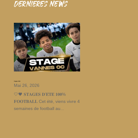
dernieres news
Stages d’été
Mai 26, 2026
🤍🖤 𝐒𝐓𝐀𝐆𝐄𝐒 𝐃’𝐄́𝐓𝐄́ 𝟏𝟎𝟎%
𝐅𝐎𝐎𝐓𝐁𝐀𝐋𝐋 Cet été, viens vivre 4
semaines de football au...