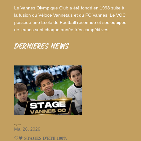
Le Vannes Olympique Club a été fondé en 1998 suite à
la fusion du Véloce Vannetais et du FC Vannes. Le VOC
possède une Ecole de Football reconnue et ses équipes
de jeunes sont chaque année très compétitives.
dernieres news
Stages d’été
Mai 26, 2026
🤍🖤 𝐒𝐓𝐀𝐆𝐄𝐒 𝐃’𝐄́𝐓𝐄́ 𝟏𝟎𝟎%