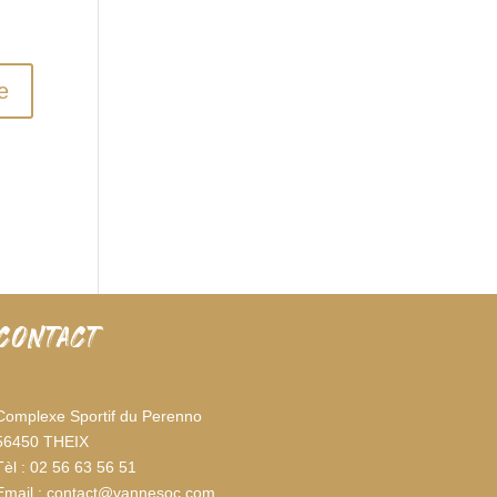
CONTACT
Complexe Sportif du Perenno
56450 THEIX
Tèl : 02 56 63 56 51
Email : contact@vannesoc.com