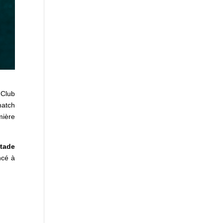
 Club
match
mière
tade
ncé à