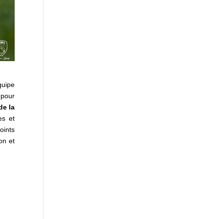
quipe
 pour
de la
es et
oints
on et