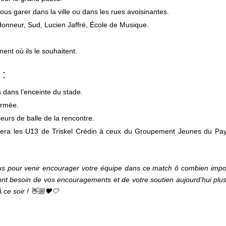
vous garer dans la ville ou dans les rues avoisinantes.
 Honneur, Sud, Lucien Jaffré, École de Musique.
ent où ils le souhaitent.
 :
s dans l’enceinte du stade.
ermée.
urs de balle de la rencontre.
sera les U13 de Triskel Crédin à ceux du Groupement Jeunes du Pa
us pour venir encourager votre équipe dans ce match ô combien impo
c ont besoin de vos encouragements et de votre soutien aujourd’hui plu
 ce soir ! 👋🏼🖤🤍