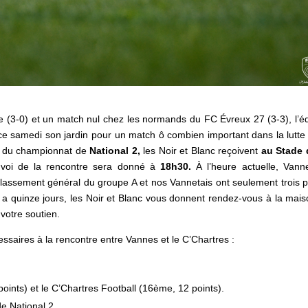
lle (3-0) et un match nul chez les normands du FC Évreux 27 (3-3), l’é
ce samedi son jardin pour un match ô combien important dans la lutte
ée du championnat de
National 2,
les Noir et Blanc reçoivent
au
Stade 
voi de la rencontre sera donné à
18h30.
À l’heure actuelle, Vann
lassement général du groupe A et nos Vannetais ont seulement trois p
 a quinze jours, les Noir et Blanc vous donnent rendez-vous à la mais
votre soutien.
ssaires à la rencontre entre Vannes et le C’Chartres :
oints) et le C’Chartres Football (16ème, 12 points).
e National 2.