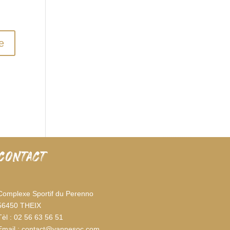
CONTACT
Complexe Sportif du Perenno
56450 THEIX
Tèl : 02 56 63 56 51
Email : contact@vannesoc.com