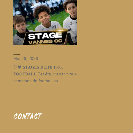
Stages d’été
Mai 26, 2026
🤍🖤 𝐒𝐓𝐀𝐆𝐄𝐒 𝐃’𝐄́𝐓𝐄́ 𝟏𝟎𝟎%
𝐅𝐎𝐎𝐓𝐁𝐀𝐋𝐋 Cet été, viens vivre 4
semaines de football au...
CONTACT