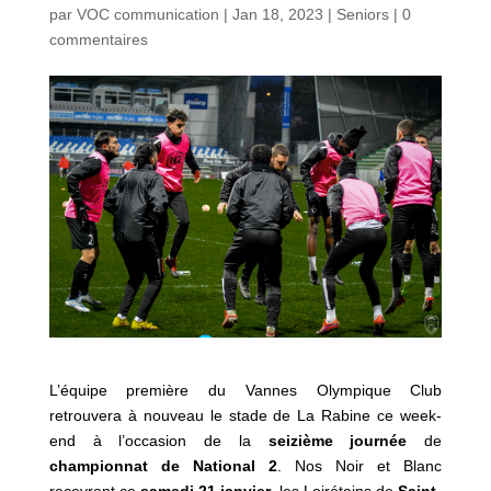
par
VOC communication
|
Jan 18, 2023
|
Seniors
|
0
commentaires
L’équipe première du Vannes Olympique Club
retrouvera à nouveau le stade de La Rabine ce week-
end à l’occasion de la
seizième journée
de
championnat de National 2
. Nos Noir et Blanc
recevront ce
samedi 21 janvier
, les Loirétains de
Saint-