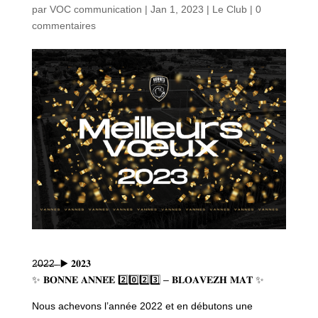
par
VOC communication
|
Jan 1, 2023
|
Le Club
|
0
commentaires
2̶0̶2̶2̶ ̶ ▶️ 𝟐𝟎𝟐𝟑
✨ 𝐁𝐎𝐍𝐍𝐄 𝐀𝐍𝐍𝐄́𝐄 2️⃣0️⃣2️⃣3️⃣ – 𝐁𝐋𝐎𝐀𝐕𝐄𝐙𝐇 𝐌𝐀𝐓 ✨
Nous achevons l’année 2022 et en débutons une