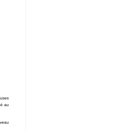
euses
ué au
iveau