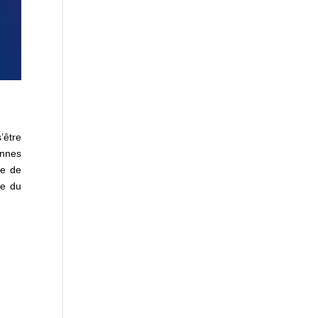
’être
annes
re de
re du