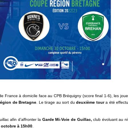
de France à domicile face au CPB Bréquigny (score final 1-6), les jou
égion de Bretagne
. Le tirage au sort du
deuxième tour
a été effect
llac afin d’affronter la
Garde Mi-Voie de Guillac,
club évoluant au n
 octobre à 15h00
.