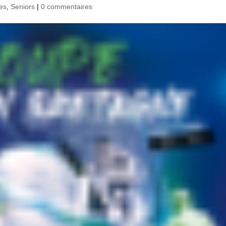
es
,
Seniors
|
0 commentaires