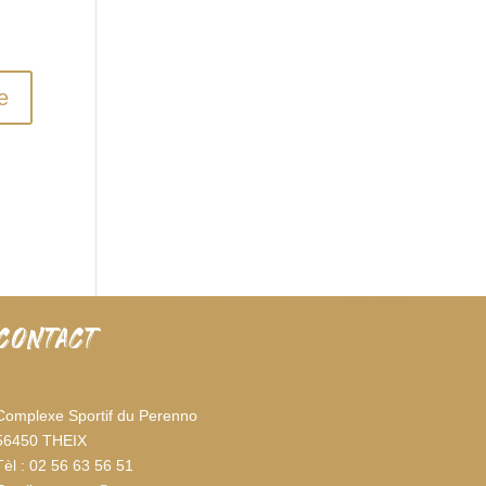
CONTACT
Complexe Sportif du Perenno
56450 THEIX
Tèl : 02 56 63 56 51