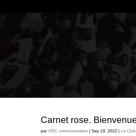
Carnet rose. Bienvenue
par
VOC communication
|
Sep 19, 2022
|
Le Club