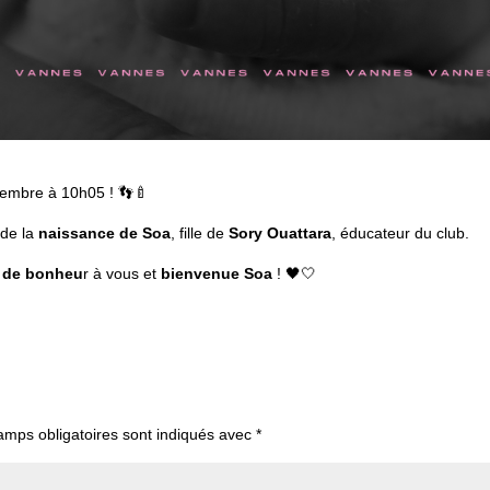
ptembre à 10h05 ! 👣🍼
 de la
naissance de Soa
, fille de
Sory Ouattara
, éducateur du club.
n de bonheu
r à vous et
bienvenue Soa
! 🖤🤍
amps obligatoires sont indiqués avec
*