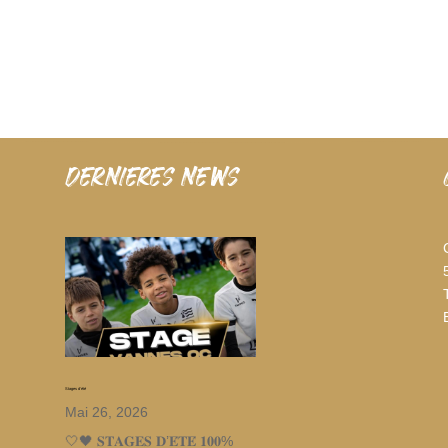
dernieres news
Stages d’été
Mai 26, 2026
🤍🖤 𝐒𝐓𝐀𝐆𝐄𝐒 𝐃’𝐄́𝐓𝐄́ 𝟏𝟎𝟎%