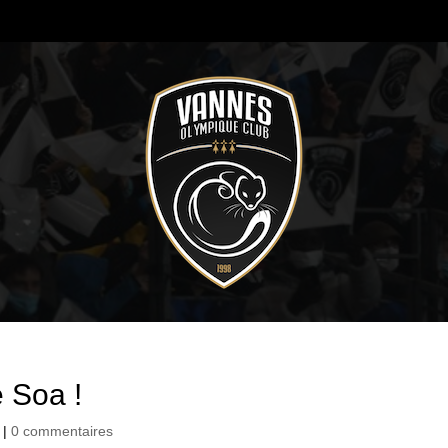
 Soa !
|
0 commentaires