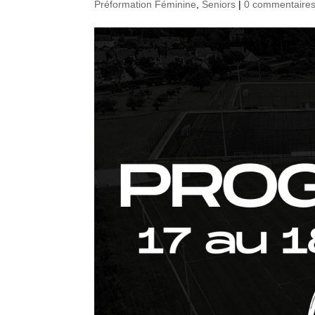
Préformation Féminine
,
Seniors
|
0 commentaire