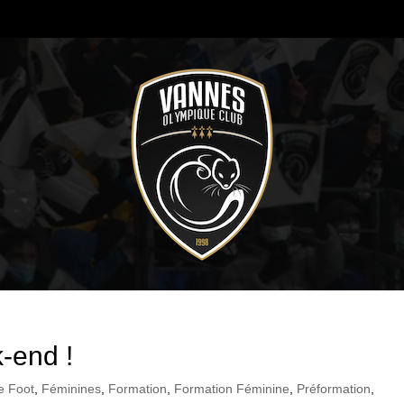
-end !
e Foot
,
Féminines
,
Formation
,
Formation Féminine
,
Préformation
,