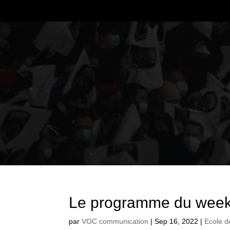
Le programme du week
par
VOC communication
|
Sep 16, 2022
|
Ecole d