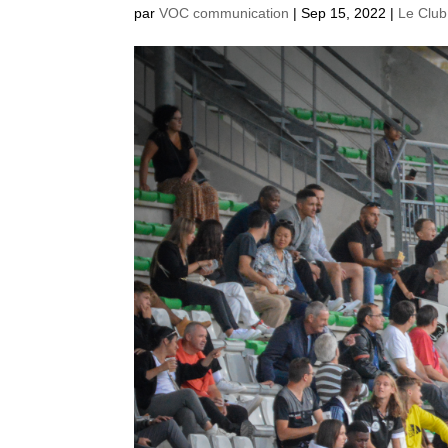
par
VOC communication
|
Sep 15, 2022
|
Le Club