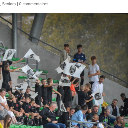
,
Seniors
|
0 commentaires