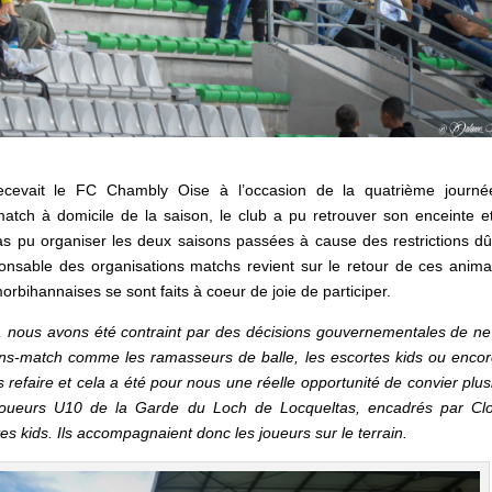
ecevait le FC Chambly Oise à l’occasion de la quatrième journ
tch à domicile de la saison, le club a pu retrouver son enceinte e
pas pu organiser les deux saisons passées à cause des restrictions dû
sponsable des organisations matchs revient sur le retour de ces anima
rbihannaises se sont faits à coeur de joie de participer.
 nous avons été contraint par des décisions gouvernementales de ne
ons-match comme les ramasseurs de balle, les escortes kids ou encor
efaire et cela a été pour nous une réelle opportunité de convier plus
joueurs U10 de la Garde du Loch de Locqueltas, encadrés par Clo
tes kids. Ils accompagnaient donc les joueurs sur le terrain.