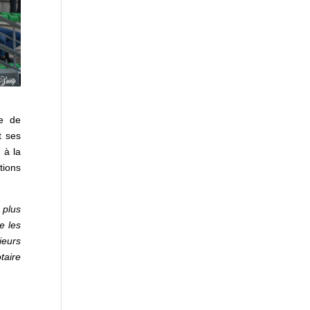
ée de
t ses
 à la
tions
 plus
e les
ieurs
taire