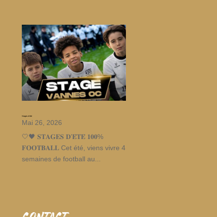
Stages d’été
Mai 26, 2026
🤍🖤 𝐒𝐓𝐀𝐆𝐄𝐒 𝐃’𝐄́𝐓𝐄́ 𝟏𝟎𝟎%
𝐅𝐎𝐎𝐓𝐁𝐀𝐋𝐋 Cet été, viens vivre 4
semaines de football au...