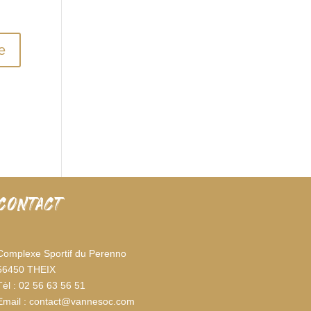
CONTACT
Complexe Sportif du Perenno
56450 THEIX
Tèl : 02 56 63 56 51
Email : contact@vannesoc.com