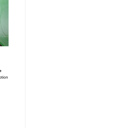
e
ption