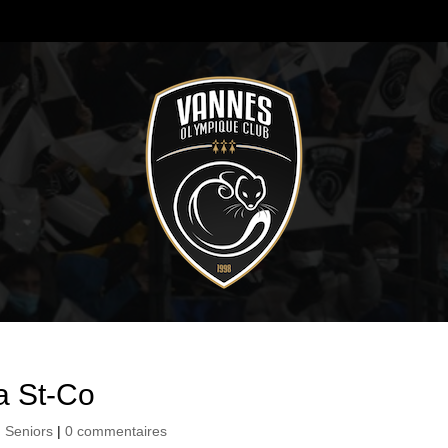
a St-Co
,
Seniors
|
0 commentaires