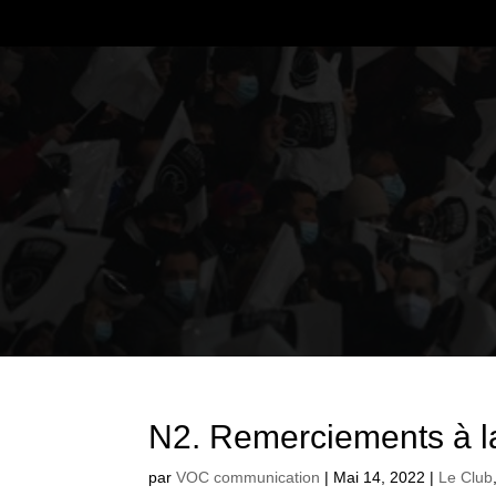
N2. Remerciements à l
par
VOC communication
|
Mai 14, 2022
|
Le Club