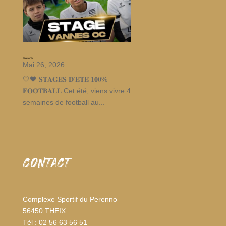
Stages d’été
Mai 26, 2026
🤍🖤 𝐒𝐓𝐀𝐆𝐄𝐒 𝐃’𝐄́𝐓𝐄́ 𝟏𝟎𝟎%
𝐅𝐎𝐎𝐓𝐁𝐀𝐋𝐋 Cet été, viens vivre 4
semaines de football au...
CONTACT
Complexe Sportif du Perenno
56450 THEIX
Tèl : 02 56 63 56 51