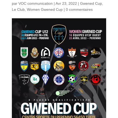
par
VOC communication
|
Avr 23, 2022
|
Gwened Cup
,
Le Club
,
Women Gwened Cup
|
0 commentaires