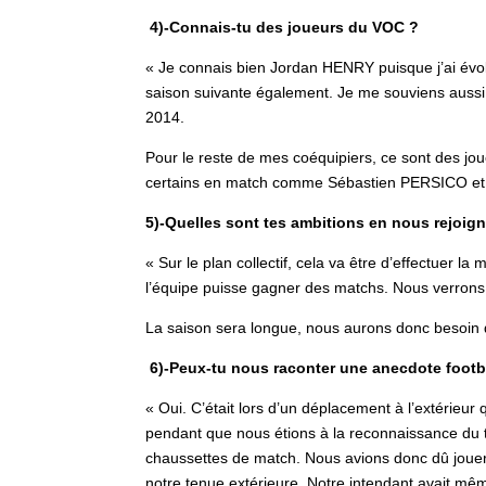
4)-Connais-tu des joueurs du VOC ?
« Je connais bien Jordan HENRY puisque j’ai évol
saison suivante également. Je me souviens aussi d
2014.
Pour le reste de mes coéquipiers, ce sont des jou
certains en match comme Sébastien PERSICO et
5)-Quelles sont tes ambitions en nous rejoig
« Sur le plan collectif, cela va être d’effectuer l
l’équipe puisse gagner des matchs. Nous verrons c
La saison sera longue, nous aurons donc besoin 
6)-Peux-tu nous raconter une anecdote footba
« Oui. C’était lors d’un déplacement à l’extérieur
pendant que nous étions à la reconnaissance du ter
chaussettes de match. Nous avions donc dû jouer a
notre tenue extérieure. Notre intendant avait mêm