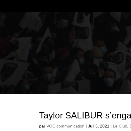
Taylor SALIBUR s’enga
par
VOC communication
|
Juil 5, 2021
|
Le Club
,