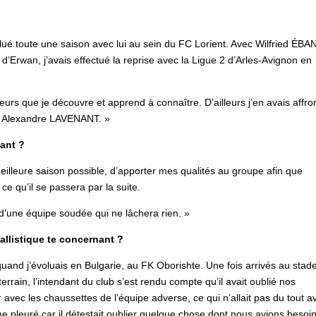
ué toute une saison avec lui au sein du FC Lorient. Avec Wilfried ÉBA
’Erwan, j’avais effectué la reprise avec la Ligue 2 d’Arles-Avignon en
eurs que je découvre et apprend à connaître. D’ailleurs j’en avais affro
 Alexandre LAVENANT. »
nant ?
a meilleure saison possible, d’apporter mes qualités au groupe afin que
e qu’il se passera par la suite.
d’une équipe soudée qui ne lâchera rien. »
llistique te concernant ?
 quand j’évoluais en Bulgarie, au FK Oborishte. Une fois arrivés au stade
rain, l’intendant du club s’est rendu compte qu’il avait oublié nos
vec les chaussettes de l’équipe adverse, ce qui n’allait pas du tout a
e pleuré car il détestait oublier quelque chose dont nous avions besoin