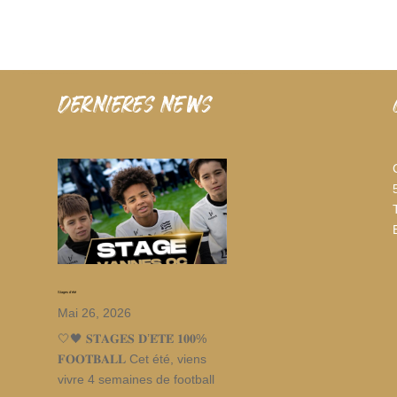
dernieres news
Stages d’été
Mai 26, 2026
🤍🖤 𝐒𝐓𝐀𝐆𝐄𝐒 𝐃’𝐄́𝐓𝐄́ 𝟏𝟎𝟎%
𝐅𝐎𝐎𝐓𝐁𝐀𝐋𝐋 Cet été, viens
vivre 4 semaines de football