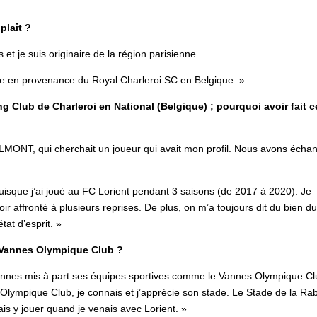
plaît ?
t je suis originaire de la région parisienne.
ive en provenance du Royal Charleroi SC en Belgique. »
ng Club de Charleroi en National (Belgique) ; pourquoi avoir fait c
TALMONT, qui cherchait un joueur qui avait mon profil. Nous avons écha
uisque j’ai joué au FC Lorient pendant 3 saisons (de 2017 à 2020). Je
r affronté à plusieurs reprises. De plus, on m’a toujours dit du bien d
at d’esprit. »
u Vannes Olympique Club ?
Vannes mis à part ses équipes sportives comme le Vannes Olympique Cl
Olympique Club, je connais et j’apprécie son stade. Le Stade de la Ra
ais y jouer quand je venais avec Lorient. »