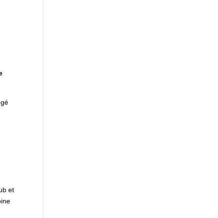
e
ngé
u
ub et
bine