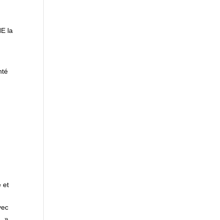
NE la
nté
 et
vec
. »