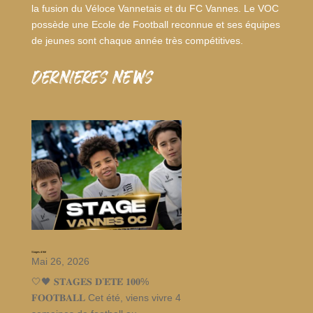
la fusion du Véloce Vannetais et du FC Vannes. Le VOC
possède une Ecole de Football reconnue et ses équipes
de jeunes sont chaque année très compétitives.
dernieres news
Stages d’été
Mai 26, 2026
🤍🖤 𝐒𝐓𝐀𝐆𝐄𝐒 𝐃’𝐄́𝐓𝐄́ 𝟏𝟎𝟎%
𝐅𝐎𝐎𝐓𝐁𝐀𝐋𝐋 Cet été, viens vivre 4