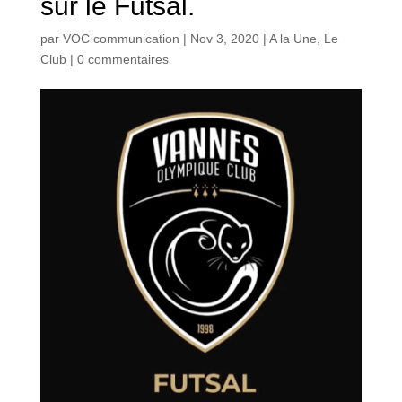
sur le Futsal.
par
VOC communication
|
Nov 3, 2020
|
A la Une
,
Le
Club
|
0 commentaires