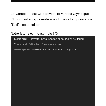
Le Vannes Futsal Club devient le Vannes Olympique
Club Futsal et représentera le club en championnat de
R1 dès cette saison.
Notre futur s’écrit ensemble ! 🤝
Lecteur
Media error: Format(s) not supported or source(s) not found
vidéo
Télécharger le fichier: https://vannesoc.com/wp-
content/uploads/2020/11/VIDEO-2020-07-23-10-47-12.mp4?_=1