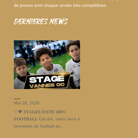
de jeunes sont chaque année très compétitives.
dernieres news
Stages d’été
Mai 26, 2026
🤍🖤 𝐒𝐓𝐀𝐆𝐄𝐒 𝐃’𝐄́𝐓𝐄́ 𝟏𝟎𝟎%
𝐅𝐎𝐎𝐓𝐁𝐀𝐋𝐋 Cet été, viens vivre 4
semaines de football au...