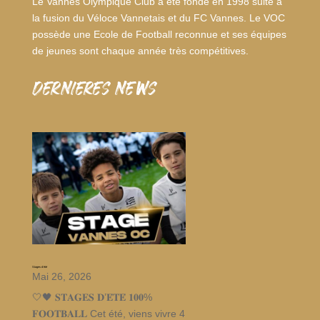
Le Vannes Olympique Club a été fondé en 1998 suite à
la fusion du Véloce Vannetais et du FC Vannes. Le VOC
possède une Ecole de Football reconnue et ses équipes
de jeunes sont chaque année très compétitives.
dernieres news
Stages d’été
Mai 26, 2026
🤍🖤 𝐒𝐓𝐀𝐆𝐄𝐒 𝐃’𝐄́𝐓𝐄́ 𝟏𝟎𝟎%
𝐅𝐎𝐎𝐓𝐁𝐀𝐋𝐋 Cet été, viens vivre 4