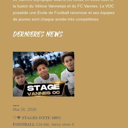
la fusion du Véloce Vannetais et du FC Vannes. Le VOC
possède une Ecole de Football reconnue et ses équipes
de jeunes sont chaque année très compétitives.
dernieres news
Stages d’été
Mai 26, 2026
🤍🖤 𝐒𝐓𝐀𝐆𝐄𝐒 𝐃’𝐄́𝐓𝐄́ 𝟏𝟎𝟎%
𝐅𝐎𝐎𝐓𝐁𝐀𝐋𝐋 Cet été, viens vivre 4