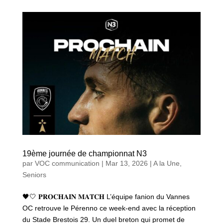
19ème journée de championnat N3
par
VOC communication
|
Mar 13, 2026
|
A la Une
,
Seniors
🖤🤍 𝐏𝐑𝐎𝐂𝐇𝐀𝐈𝐍 𝐌𝐀𝐓𝐂𝐇 L’équipe fanion du Vannes
OC retrouve le Pérenno ce week-end avec la réception
du Stade Brestois 29. Un duel breton qui promet de