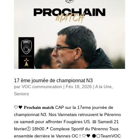
17 ème journée de championnat N3
par
VOC communication
|
Fév 18, 2026
|
A la Une
,
Seniors
🤍🖤 𝐏𝐫𝐨𝐜𝐡𝐚𝐢𝐧 𝐦𝐚𝐭𝐜𝐡 CAP sur la 17eme journée de
championnat N3. Nos Vannetais retrouvent le Pérenno
ce samedi pour affronter Fougères US. 📅 Samedi 21
février🕕 18h00📍 Complexe Sportif du Pérenno Tous
ensemble derrière le Vannes OC ! 🤍🖤 ⚫⚪TeamVOC