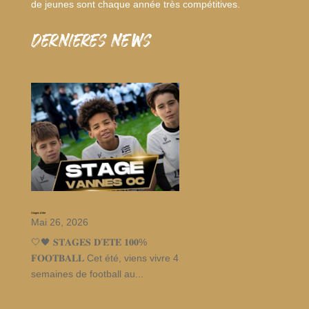
de jeunes sont chaque année très compétitives.
dernieres news
Stages d’été
Mai 26, 2026
🤍🖤 𝐒𝐓𝐀𝐆𝐄𝐒 𝐃’𝐄́𝐓𝐄́ 𝟏𝟎𝟎%
𝐅𝐎𝐎𝐓𝐁𝐀𝐋𝐋 Cet été, viens vivre 4
semaines de football au...