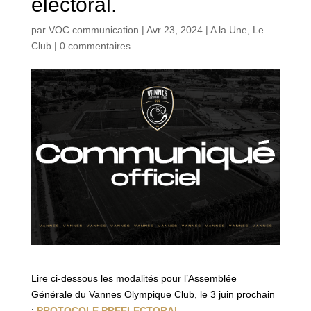
électoral.
par
VOC communication
|
Avr 23, 2024
|
A la Une
,
Le
Club
|
0 commentaires
Lire ci-dessous les modalités pour l’Assemblée
Générale du Vannes Olympique Club, le 3 juin prochain
:
PROTOCOLE PREELECTORAL