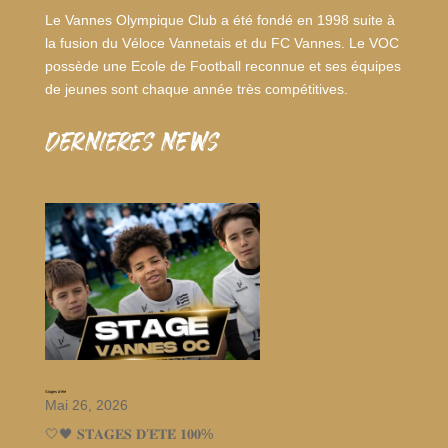
Le Vannes Olympique Club a été fondé en 1998 suite à
la fusion du Véloce Vannetais et du FC Vannes. Le VOC
possède une Ecole de Football reconnue et ses équipes
de jeunes sont chaque année très compétitives.
dernieres news
Stages d’été
Mai 26, 2026
🤍🖤 𝐒𝐓𝐀𝐆𝐄𝐒 𝐃’𝐄́𝐓𝐄́ 𝟏𝟎𝟎%