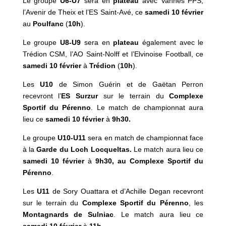
Le groupe
U6-U7
sera en
plateau
avec Vannes PPS,
l’Avenir de Theix et l’ES Saint-Avé, ce
samedi 10 février
au
Poulfanc
(
10h
).
Le groupe
U8-U9
sera en
plateau
également avec le
Trédion CSM, l’AO Saint-Nolff et l’Elvinoise Football, ce
samedi 10 février
à
Trédion
(
10h
).
Les
U10
de Simon Guérin et de Gaëtan Perron
recevront l’
ES
Surzur
sur le terrain du
Complexe
Sportif du Pérenno
. Le match de championnat aura
lieu ce
samedi 10 février
à
9h30.
Le groupe
U10-U11
sera en match de championnat face
à la
Garde du Loch Locqueltas.
Le match aura lieu ce
samedi 10 février
à
9h30
, au Complexe Sportif du
Pérenno
.
Les
U11
de Sory Ouattara et d’Achille Degan recevront
sur le terrain du
Complexe Sportif du Pérenno
, les
Montagnards de Sulniac
. Le match aura lieu ce
samedi 10 février
à
11h
.