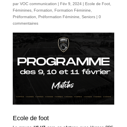
par
VOC communication
|
Fév 9, 2024
|
Ecole de Foot
,
Féminines
,
Formation
,
Formation Féminine
,
Préformation
,
Préformation Féminine
,
Seniors
|
0
commentaires
Ecole de foot