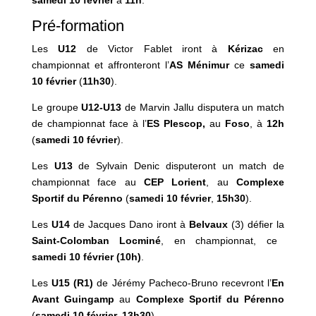
Pré-formation
Les
U12
de Victor Fablet iront à
Kérizac
en
championnat et affronteront l’
AS Ménimur
ce
samedi
10 février
(
11h30
).
Le groupe
U12-U13
de Marvin Jallu disputera un match
de championnat face à l’
ES Plescop,
au
Foso
, à
12h
(
samedi 10 février
).
Les
U13
de Sylvain Denic disputeront un match de
championnat face au
CEP Lorient
, au
Complexe
Sportif du Pérenno
(
samedi 10 février
,
15h30
).
Les
U14
de Jacques Dano iront à
Belvaux
(3) défier la
Saint-Colomban Locminé
, en championnat, ce
samedi 10 février
(10h)
.
Les
U15
(R1)
de Jérémy Pacheco-Bruno recevront l’
En
Avant Guingamp
au
Complexe Sportif du Pérenno
(
samedi 10 février,
13h30
).