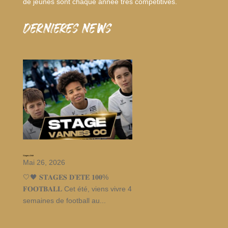
de jeunes sont chaque année très compétitives.
dernieres news
Stages d’été
Mai 26, 2026
🤍🖤 𝐒𝐓𝐀𝐆𝐄𝐒 𝐃’𝐄́𝐓𝐄́ 𝟏𝟎𝟎%
𝐅𝐎𝐎𝐓𝐁𝐀𝐋𝐋 Cet été, viens vivre 4
semaines de football au...