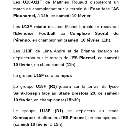
Les
U10-U11F
de Matthieu Rouaud disputeront un
match de championnat sur le terrain du
Foso
face l’
AS
Plouharnel
,
à
12h
, ce
samedi 10 février
.
Les
U13F
mixité
de Jean-Michel Larbaletier recevront
l’
Elvinoise Football
au
Complexe Sportif du
Pérenno
, en championnat (
samedi 10 février
,
11h
).
Les
U13F
de Léna André et de Brianne Isoardo se
déplaceront sur le terrain de l’
ES Ploemel
, ce
samedi
10 février
, en championnat (
11h
).
Le groupe
U15F
sera au
repos
.
Le groupe
U18F (R1)
jouera sur le terrain du lycée
Saint-Joseph
face au
Stade Brestois 29
, ce
samedi
10 février,
en championnat (
15h30
).
Le groupe
U18F (D1)
se déplacera au stade
Kermaquer
et affrontera l’
ES Ploemel
, en championnat
(
samedi 10 février
à
15h
).