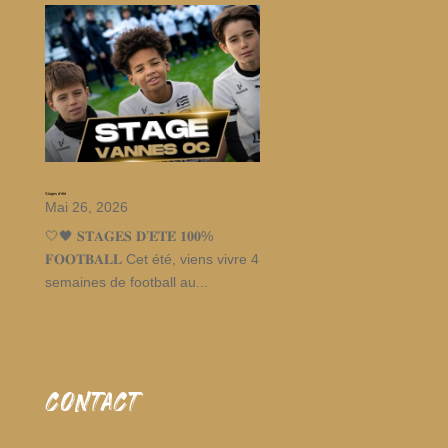
Stages d’été
Mai 26, 2026
🤍🖤 𝐒𝐓𝐀𝐆𝐄𝐒 𝐃’𝐄́𝐓𝐄́ 𝟏𝟎𝟎%
𝐅𝐎𝐎𝐓𝐁𝐀𝐋𝐋 Cet été, viens vivre 4
semaines de football au...
CONTACT