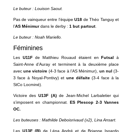
Le buteur : Louison Saout.
Pas de vainqueur entre l’équipe
U18
de Théo Tanguy et
l’
AS Ménimur
dans le derby :
1 but partout
.
Le buteur : Noah Mariello.
Féminines
Les
U11F
de Matthieu Rouaud étaient en
Futsal
à
Saint-Anne d’Auray et terminent à la deuxième place
avec
une victoire
(4-3 face à l’AS Ménimur),
un nul
(3-
3 face à Noyal-Pontivy) et
une défaite
(3-4 face à la
StCo Locminé).
Victoire des
U13F
(A)
de Jean-Michel Larbaletier qui
s’imposent en championnat.
ES Plescop 2-3 Vannes
OC.
Les buteuses : Mathilde Deboisrivaud (x2), Lina Ansart.
Les
U13F
(B)
de Léna André et de Brianne Isoardo