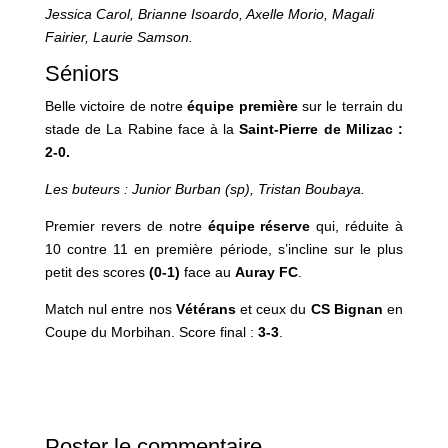
Jessica Carol, Brianne Isoardo, Axelle Morio, Magali
Fairier, Laurie Samson.
Séniors
Belle victoire de notre
équipe première
sur le terrain du
stade de La Rabine face à la
Saint-Pierre de Milizac :
2-0.
Les buteurs : Junior Burban (sp), Tristan Boubaya.
Premier revers de notre
équipe
réserve
qui, réduite à
10 contre 11 en première période, s’incline sur le plus
petit des scores
(0-1)
face au
Auray FC
.
Match nul entre nos
Vétérans
et ceux du
CS
Bignan
en
Coupe du Morbihan. Score final :
3-3
.
Poster le commentaire