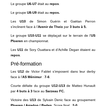
Le groupe
U6-U7
était au
repos
.
Le groupe
U8-U9
était au
repos.
Les
U10
de Simon Guérin et Gaëtan Perron
s’inclinent face à l’
Avenir de Theix
par
3 buts à 5.
Le groupe
U10-U11
se déplaçait sur le terrain de l’
US
Ploeren
en championnat.
Les
U11
de Sory Ouattara et d’Achille Degan étaient au
repos
.
Pré-formation
Les
U12
de Victor Fablet s’imposent dans leur derby
face à l’
AS
Ménimur
:
7-6
.
Courte défaite du groupe
U12-U13
de Matteo Hunault
par
4 buts à 3
face au
Sarzeau
FC.
Victoire des
U13
de Sylvain Denic face au groupement
Ploeren / Arradon / Baden.
Score final :
2-0.