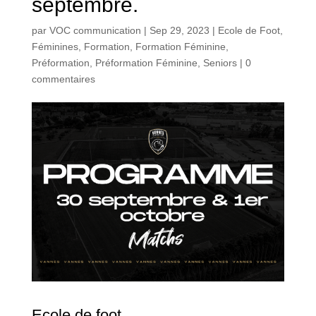
septembre.
par
VOC communication
|
Sep 29, 2023
|
Ecole de Foot
,
Féminines
,
Formation
,
Formation Féminine
,
Préformation
,
Préformation Féminine
,
Seniors
|
0
commentaires
Ecole de foot