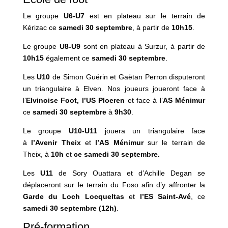
Le groupe
U6-U7
est en plateau sur le terrain de
Kérizac ce
samedi 30 septembre
, à partir de
10h15
.
Le groupe
U8-U9
sont en plateau à Surzur, à partir de
10h15
également ce
samedi 30 septembre
.
Les
U10
de Simon Guérin et Gaëtan Perron disputeront
un triangulaire à Elven. Nos joueurs joueront face à
l’
Elvinoise Foot, l’US Ploeren
et face à l’
AS Ménimur
ce
samedi 30 septembre
à
9h30
.
Le groupe
U10-U11
jouera un triangulaire face
à
l’Avenir Theix
et
l’AS Ménimur
sur le terrain de
Theix, à
10h
et
ce samedi 30 septembre.
Les
U11
de Sory Ouattara et d’Achille Degan se
déplaceront sur le terrain du Foso afin d’y affronter la
Garde du Loch Locqueltas
et
l’ES Saint-Avé
, ce
samedi 30 septembre
(12h)
.
Pré-formation