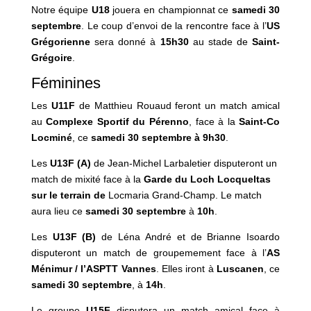
Notre équipe
U18
jouera en championnat ce
samedi 30
septembre
. Le coup d’envoi de la rencontre face à l’
US
Grégorienne
sera donné à
15h30
au stade de
Saint-
Grégoire
.
Féminines
Les
U11F
de Matthieu Rouaud feront un match amical
au
Complexe Sportif du Pérenno
, face à la
Saint-Co
Locminé
, ce
samedi 30 septembre
à 9
h30
.
Les
U13F
(A)
de Jean-Michel Larbaletier disputeront un
match de mixité face à la
Garde du Loch
Locqueltas
sur le terrain de
Locmaria Grand-Champ. Le match
aura lieu ce
samedi 30 septembre
à
10h
.
Les
U13F
(B)
de Léna André et de Brianne Isoardo
disputeront un match de groupemement face à l’
AS
Ménimur / l’ASPTT Vannes
. Elles iront à
Luscanen
, ce
samedi 30 septembre
, à
14h
.
Le groupe
U15F
disputera un match amical face à