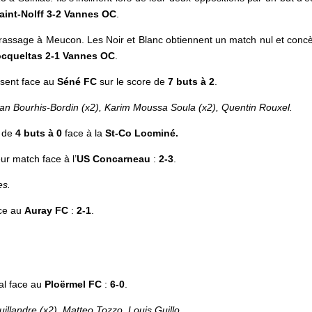
int-Nolff 3-2 Vannes OC
.
rassage à Meucon. Les Noir et Blanc obtiennent un match nul et conc
cqueltas 2-1 Vannes OC
.
osent face au
Séné FC
sur le score de
7 buts à 2
.
an Bourhis-Bordin (x2), Karim Moussa Soula (x2), Quentin Rouxel.
e de
4 buts à 0
face à la
St-Co Locminé.
r match face à l’
US
Concarneau
:
2-3
.
es.
ace au
Auray FC
:
2-1
.
al face au
Ploërmel
FC
:
6-0
.
Puillandre (x2), Matteo Tozzo, Louis Guillo.