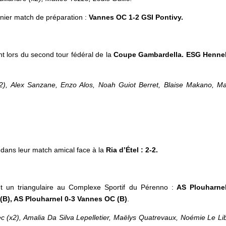
rnier match de préparation :
Vannes OC 1-2 GSI Pontivy.
t lors du second tour fédéral de la
Coupe
Gambardella. ESG Henne
x2), Alex
Sanzane, Enzo Alos, Noah Guiot Berret, Blaise Makano,
Ma
 dans leur match amical face à la
Ria d’Étel
: 2-2.
t un triangulaire au Complexe Sportif du Pérenno :
AS Plouharnel
(B), AS Plouharnel 0-3 Vannes OC (B)
.
ec (x2), Amalia Da Silva Lepelletier, Maëlys Quatrevaux, Noémie Le Li