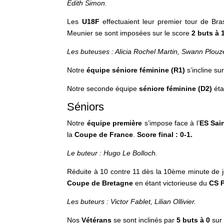
Édith Simon
.
Les
U18F
effectuaient leur premier tour de B
Meunier se sont imposées sur le score
2 buts à 
Les buteuses : Alicia Rochel Martin, Swann Plou
Notre
équipe séniore féminine (R1)
s’incline su
Notre seconde équipe
séniore féminine (D2)
éta
Séniors
Notre
équipe première
s’impose face à l’
ES Sai
la
Coupe de France
.
Score final : 0-1.
Le buteur : Hugo Le Bolloch.
Réduite à 10 contre 11 dès la 10ème minute de 
Coupe de Bretagne
en étant victorieuse du
CS
Les buteurs :
Victor Fablet, Lilian Ollivier.
Nos
Vétérans
se sont inclinés par
5 buts à 0
sur 