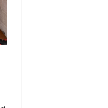
art :