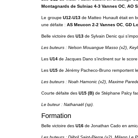
Montagnards de Sulniac 4-3 Vannes OC
,
AO Sa
Le groupe
U12-U13
de Matteo Hunault était en b
une défaite :
AS Meucon 2-2 Vannes OC
,
GD
Lo
Belle victoire des
U13
de Sylvain Denic qui s’imp
Les buteurs : Nelson Mouangue Masso (x2), Keyl
Les
U14
de Jacques Dano s’inclinent sur le scor
Les
U15
de Jérémy Pacheco-Bruno remportent leu
Les buteurs : Noah Hamonic (x2), Maxime Pared
Courte défaite des
U15
(B)
de Stéphane Palcy f
Le buteur : Nathanaël (sp).
Formation
Belle victoire des
U16
de Jonathan Cado en amic
Les buteurs : Djibril Saint-Pierre (x2), Milann Le 