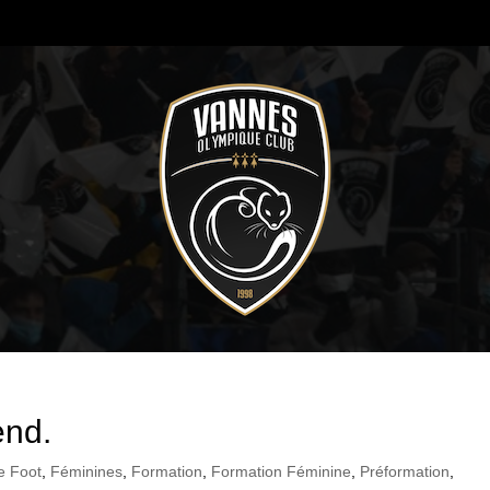
end.
e Foot
,
Féminines
,
Formation
,
Formation Féminine
,
Préformation
,