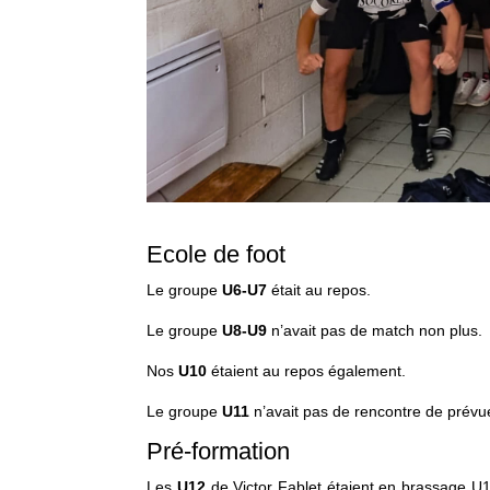
Ecole de foot
Le groupe
U6-U7
était au repos.
Le groupe
U8-U9
n’avait pas de match non plus.
Nos
U10
étaient au repos également.
Le groupe
U11
n’avait pas de rencontre de prév
Pré-formation
Les
U12
de Victor Fablet étaient en brassage U13 