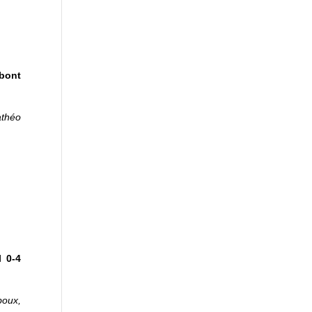
bont
théo
 0-4
boux,