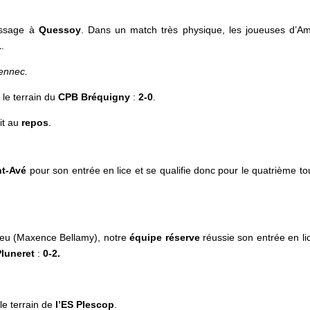
rassage à
Quessoy
. Dans un match très physique, les joueuses d’A
1
.
zennec.
r le terrain du
CPB
Bréquigny
:
2-0
.
it au
repos
.
nt-Avé
pour son entrée en lice et se qualifie donc pour le quatrième to
jeu (Maxence Bellamy), notre
équipe
réserve
réussie son entrée en li
Pluneret
:
0-2.
le terrain de
l’ES
Plescop
.