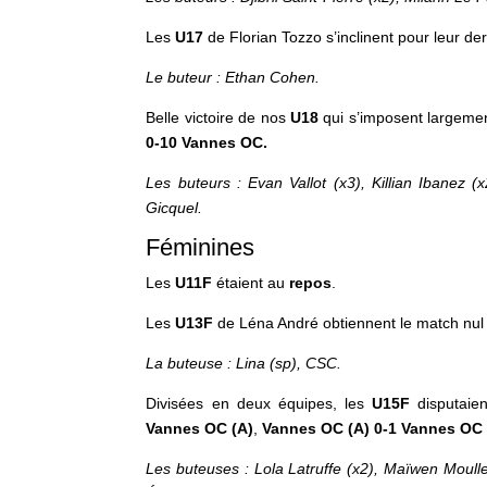
Les
U17
de Florian Tozzo s’inclinent pour leur de
Le buteur : Ethan Cohen.
Belle victoire de nos
U18
qui s’imposent largemen
0-10 Vannes OC.
Les buteurs : Evan Vallot (x3), Killian Ibanez (
Gicquel.
Féminines
Les
U11F
étaient au
repos
.
Les
U13F
de Léna André obtiennent le match nul
La buteuse : Lina (sp), CSC.
Divisées en deux équipes, les
U15F
disputaien
Vannes OC (A)
,
Vannes OC (A) 0-1 Vannes OC 
Les buteuses : Lola Latruffe (x2), Maïwen Moull