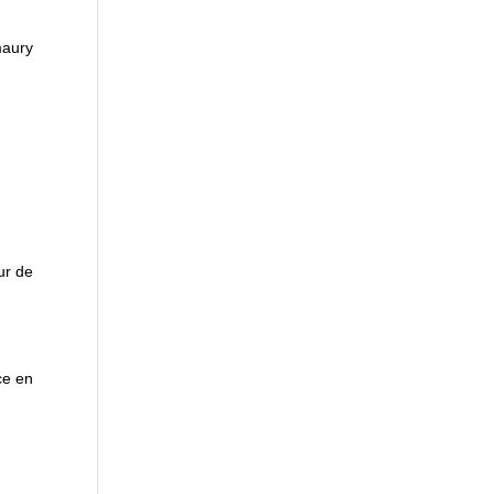
maury
ur de
ce en