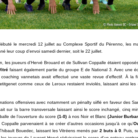
t débuté le mercredi 12 juillet au Complexe Sportif du Pérenno, les m
 leur coup d’envoi samedi dernier, soit le 22 juillet.
n, les joueurs d’Hervé Brouard et de Sullivan Coppalle étaient opposés
itré
faisant également partie du groupe E de National 3. Avec une é
oaching vannetais avait effectué une vaste revue d’effectif. À la f
etitgenet comme ceux de Leroux restaient inviolés, laissant ainsi les
imations offensives avec notamment un pénalty siiflé en faveur des Sa
ait sur la barre transversale laissant ainsi le score inchangé, cinq mi
a balle de l’ouverture du score
(1-0)
à nos Noir et Blanc
(Junior Burba
 Coppalle parvenaient à se créer d’autres occasions jusqu’à ce qu’
O
Thibault Bouedec, laissant les Vitréens menés par
2 buts à 0
. Puis, s
 les joueurs de Laurent Hervé réduisaient le score d’un poteau rentra