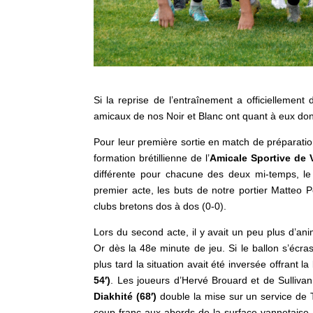
Si la reprise de l’entraînement a officiellemen
amicaux de nos Noir et Blanc ont quant à eux donné
Pour leur première sortie en match de préparatio
formation brétillienne de l’
Amicale Sportive de V
différente pour chacune des deux mi-temps, le c
premier acte, les buts de notre portier Matteo P
clubs bretons dos à dos (0-0).
Lors du second acte, il y avait un peu plus d’an
Or dès la 48e minute de jeu. Si le ballon s’écras
plus tard la situation avait été inversée offrant l
54′)
. Les joueurs d’Hervé Brouard et de Sullivan
Diakhité (68′)
double la mise sur un service de 
coup franc aux abords de la surface vannetaise,