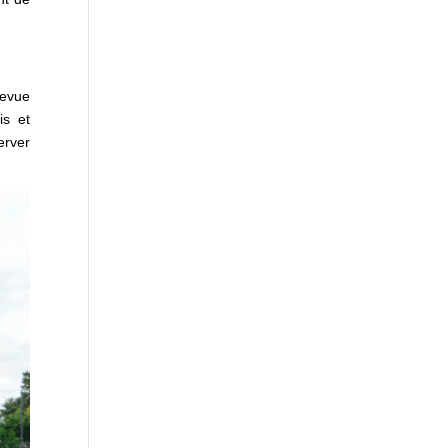
revue
is et
erver