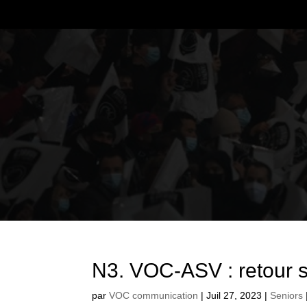
N3. VOC-ASV : retour s
par
VOC communication
|
Juil 27, 2023
|
Seniors