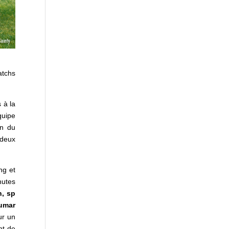
atchs
 à la
quipe
in du
 deux
ng et
nutes
n, sp
umar
ur un
nt de