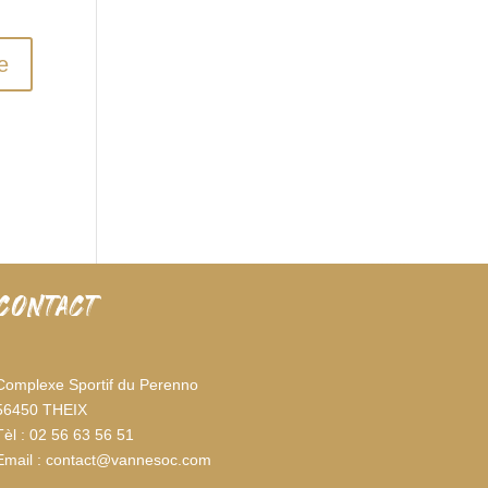
CONTACT
Complexe Sportif du Perenno
56450 THEIX
Tèl : 02 56 63 56 51
Email : contact@vannesoc.com