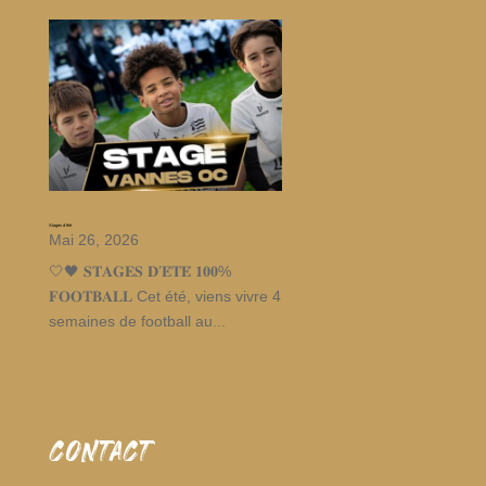
Stages d’été
Mai 26, 2026
🤍🖤 𝐒𝐓𝐀𝐆𝐄𝐒 𝐃’𝐄́𝐓𝐄́ 𝟏𝟎𝟎%
𝐅𝐎𝐎𝐓𝐁𝐀𝐋𝐋 Cet été, viens vivre 4
semaines de football au...
CONTACT