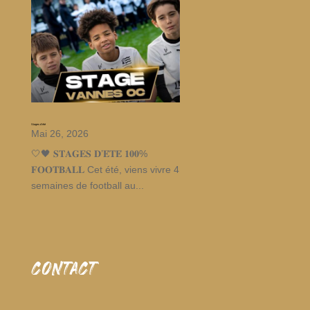
Stages d’été
Mai 26, 2026
🤍🖤 𝐒𝐓𝐀𝐆𝐄𝐒 𝐃’𝐄́𝐓𝐄́ 𝟏𝟎𝟎%
𝐅𝐎𝐎𝐓𝐁𝐀𝐋𝐋 Cet été, viens vivre 4
semaines de football au...
CONTACT