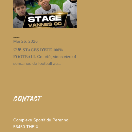
Stages d’été
Mai 26, 2026
🤍🖤 𝐒𝐓𝐀𝐆𝐄𝐒 𝐃’𝐄́𝐓𝐄́ 𝟏𝟎𝟎%
𝐅𝐎𝐎𝐓𝐁𝐀𝐋𝐋 Cet été, viens vivre 4
semaines de football au...
CONTACT
Complexe Sportif du Perenno
56450 THEIX