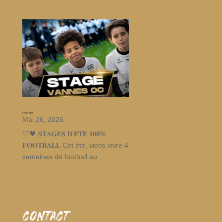
Stages d’été
Mai 26, 2026
🤍🖤 𝐒𝐓𝐀𝐆𝐄𝐒 𝐃’𝐄́𝐓𝐄́ 𝟏𝟎𝟎%
𝐅𝐎𝐎𝐓𝐁𝐀𝐋𝐋 Cet été, viens vivre 4
semaines de football au...
CONTACT