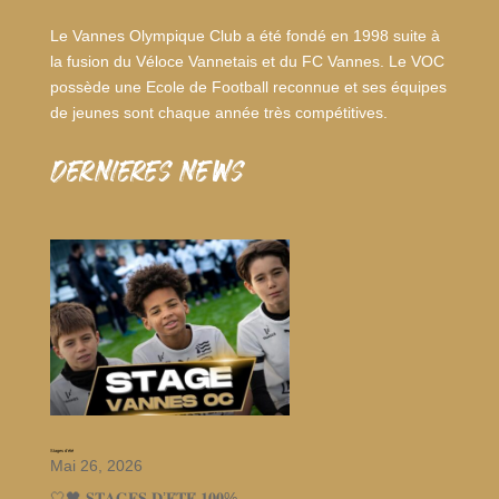
Le Vannes Olympique Club a été fondé en 1998 suite à
la fusion du Véloce Vannetais et du FC Vannes. Le VOC
possède une Ecole de Football reconnue et ses équipes
de jeunes sont chaque année très compétitives.
dernieres news
Stages d’été
Mai 26, 2026
🤍🖤 𝐒𝐓𝐀𝐆𝐄𝐒 𝐃’𝐄́𝐓𝐄́ 𝟏𝟎𝟎%