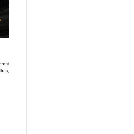
eront
lots,