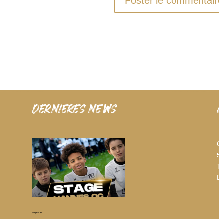
dernieres news
Stages d’été