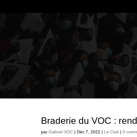
Braderie du VOC : ren
par
Gabriel VOC
|
Déc 7, 2022
|
Le Club
|
0 comm