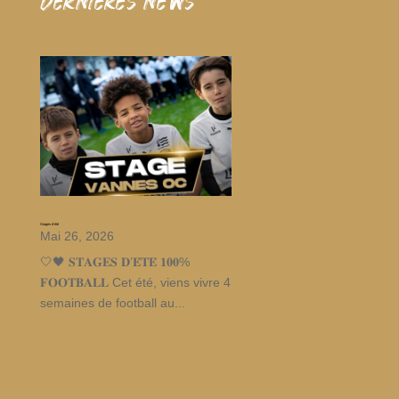
dernieres news
Stages d’été
Mai 26, 2026
🤍🖤 𝐒𝐓𝐀𝐆𝐄𝐒 𝐃’𝐄́𝐓𝐄́ 𝟏𝟎𝟎%
𝐅𝐎𝐎𝐓𝐁𝐀𝐋𝐋 Cet été, viens vivre 4
semaines de football au...