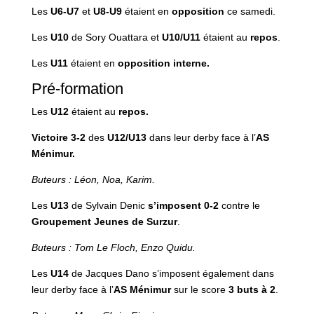
Les
U6-U7
et
U8-U9
étaient en
opposition
ce samedi.
Les
U10
de Sory Ouattara et
U10/U11
étaient au
repos
.
Les
U11
étaient en
opposition interne.
Pré-formation
Les
U12
étaient au
repos.
Victoire
3-2
des
U12/U13
dans leur derby face à l’
AS
Ménimur.
Buteurs : Léon, Noa, Karim.
Les
U13
de Sylvain Denic
s’imposent 0-2
contre le
Groupement Jeunes de Surzur
.
Buteurs : Tom Le Floch, Enzo Quidu.
Les
U14
de Jacques Dano s’imposent également dans
leur derby face à l’
AS Ménimur
sur le score
3 buts à 2
.