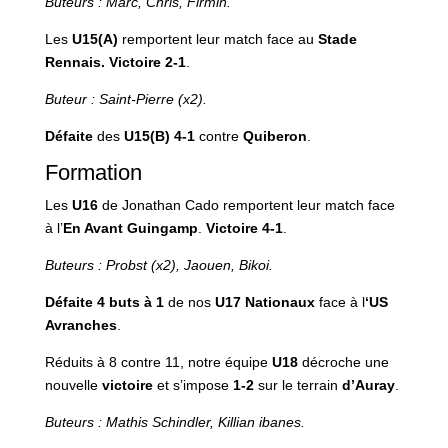
Buteurs : Marc, Chris, Firmin.
Les
U15(A)
remportent leur match face au
Stade
Rennais. Victoire 2-1
.
Buteur : Saint-Pierre (x2).
Défaite
des
U15(B)
4-1
contre
Quiberon
.
Formation
Les
U16
de Jonathan Cado remportent leur match face
à l’
En Avant Guingamp
.
Victoire 4-1
.
Buteurs : Probst (x2), Jaouen, Bikoi.
Défaite 4 buts à 1
de nos
U17 Nationaux
face à l
‘US
Avranches
.
Réduits à 8 contre 11, notre équipe
U18
décroche une
nouvelle
victoire
et s’impose
1-2
sur le terrain
d’Auray
.
Buteurs : Mathis Schindler, Killian ibanes.