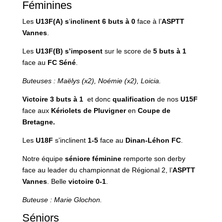
Féminines
Les
U13F(A)
s
‘
inclinent
6
buts à 0
face à l’
ASPTT
Vannes
.
Les
U13F(B)
s’imposent
sur le score de
5
buts à 1
face au
FC Séné
.
Buteuses : Maëlys (x2), Noémie (x2), Loicia.
Victoire
3 buts à 1
et donc
qualification
de nos
U15F
face aux
Kériolets de Pluvigner
en
Coupe de
Bretagne.
Les
U18F
s’inclinent
1-5
face au
Dinan-Léhon FC
.
Notre équipe
séniore féminine
remporte son derby
face au leader du championnat de Régional 2, l’
ASPTT
Vannes
. Belle
victoire 0-1
.
Buteuse : Marie Glochon.
Séniors