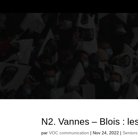
N2. Vannes – Blois : le
par
VOC communication
|
Nov 24, 2022
|
Seniors