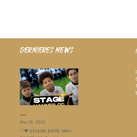
dernieres news
Stages d’été
Mai 26, 2026
🤍🖤 𝐒𝐓𝐀𝐆𝐄𝐒 𝐃’𝐄́𝐓𝐄́ 𝟏𝟎𝟎%