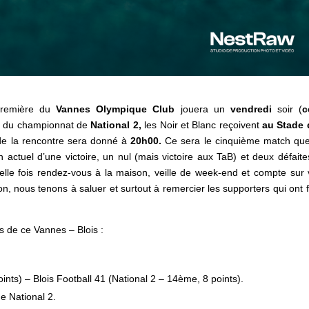
 première du
Vannes Olympique Club
jouera un
vendredi
soir (
c
ée du championnat de
National 2,
les Noir et Blanc reçoivent
au
Stade 
de la rencontre sera donné à
20h00.
Ce sera le cinquième match qu
n actuel d’une victoire, un nul (mais victoire aux TaB) et deux défaite
le fois rendez-vous à la maison, veille de week-end et compte sur 
 nous tenons à saluer et surtout à remercier les supporters qui ont fa
s de ce Vannes – Blois :
ints) – Blois Football 41 (National 2 – 14ème, 8 points).
e National 2.