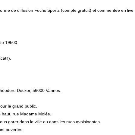
forme de diffusion Fuchs Sports (compte gratuit) et commentée en live 
r de 19h00.
catif).
 Théodore Decker, 56000 Vannes.
pour le grand public.
lus haut, rue Madame Molée.
vous garer dans la ville ou dans les rues avoisinantes.
ont ouvertes.