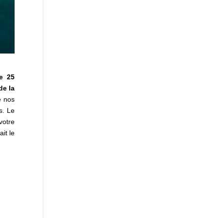
e 25
de la
e nos
s. Le
votre
it le