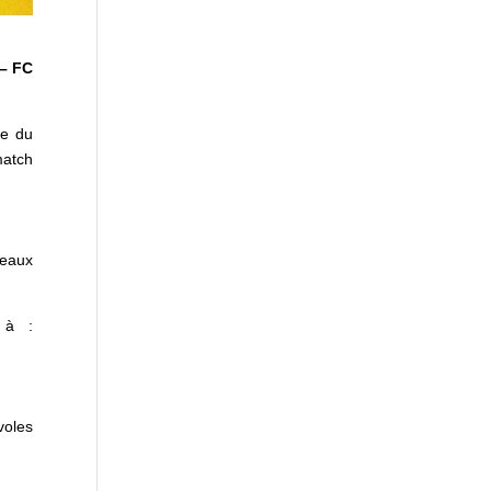
 – FC
pe du
match
seaux
 à :
voles