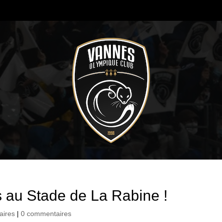
 au Stade de La Rabine !
aires
|
0 commentaires