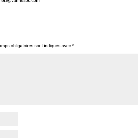
briel.l@vannesoc.com
amps obligatoires sont indiqués avec
*