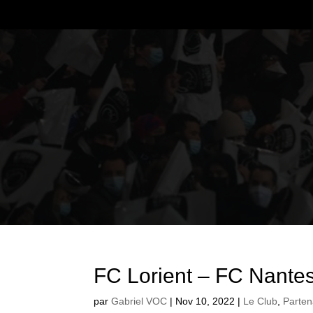
FC Lorient – FC Nantes
par
Gabriel VOC
|
Nov 10, 2022
|
Le Club
,
Parten