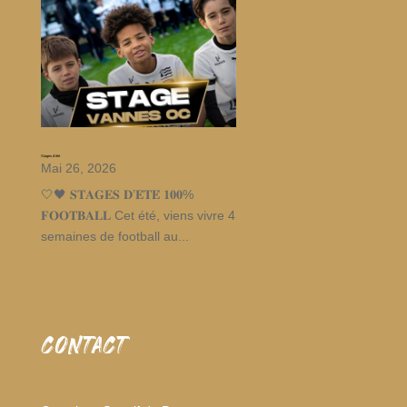
Stages d’été
Mai 26, 2026
🤍🖤 𝐒𝐓𝐀𝐆𝐄𝐒 𝐃’𝐄́𝐓𝐄́ 𝟏𝟎𝟎%
𝐅𝐎𝐎𝐓𝐁𝐀𝐋𝐋 Cet été, viens vivre 4
semaines de football au...
CONTACT