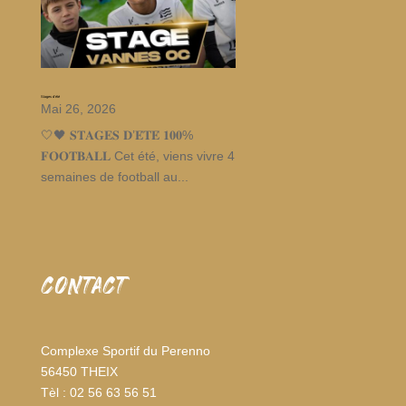
Stages d’été
Mai 26, 2026
🤍🖤 𝐒𝐓𝐀𝐆𝐄𝐒 𝐃’𝐄́𝐓𝐄́ 𝟏𝟎𝟎%
𝐅𝐎𝐎𝐓𝐁𝐀𝐋𝐋 Cet été, viens vivre 4
semaines de football au...
CONTACT
Complexe Sportif du Perenno
56450 THEIX
Tèl : 02 56 63 56 51