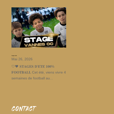
Stages d’été
Mai 26, 2026
🤍🖤 𝐒𝐓𝐀𝐆𝐄𝐒 𝐃’𝐄́𝐓𝐄́ 𝟏𝟎𝟎%
𝐅𝐎𝐎𝐓𝐁𝐀𝐋𝐋 Cet été, viens vivre 4
semaines de football au...
CONTACT