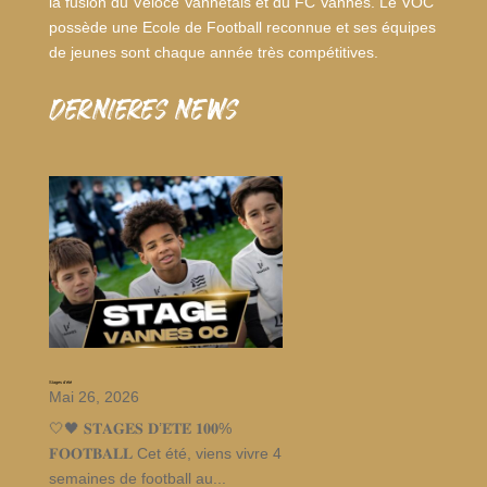
la fusion du Véloce Vannetais et du FC Vannes. Le VOC
possède une Ecole de Football reconnue et ses équipes
de jeunes sont chaque année très compétitives.
dernieres news
Stages d’été
Mai 26, 2026
🤍🖤 𝐒𝐓𝐀𝐆𝐄𝐒 𝐃’𝐄́𝐓𝐄́ 𝟏𝟎𝟎%
𝐅𝐎𝐎𝐓𝐁𝐀𝐋𝐋 Cet été, viens vivre 4
semaines de football au...